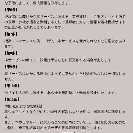
な手段によって、個人情報を取得します。
【第6条】
登録者には弊社から本サービスに関する「業務連絡」「ご案内」サイト内で
の表示、弊社が適当と判断する方法で登録者に対して情報や当社提携サイト
の広告が配信されることがあります。
【第7条】
機器メンテナンスの為、一時的に本サービスを受けられなくなる場合があり
ます。
【第8条】
本サービスのポイント設定は予告なしに変更される場合があります。
【第9条】
本サービスはいかなる理由によっても支払われた料金の払戻しは一切致しま
せん。
【第10条】
当サイトの内容に関する、あらゆる無断転用・転載を禁止いたします。
【第11条】
準拠法および管轄裁判所
本ウェブサイトならびに利用条件の解釈および適用は、日本国法に準拠しま
す。
また、本ウェブサイトに関わる全ての紛争については、他に別段の定めのな
い限り、東京地方裁判所を第一審の専属管轄裁判所とします。