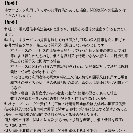
【第4条】
本サービスを利用し何らかの犯罪行為があった場合、関係機関への報告を行
うものとします。
【第5条】
弊社は、電気通信事業法第4条に基づき、利用者の通信の秘密を守るものとし
ます。
弊社は、本サービスの提供を通して知り得た利用者の個人情報を次に掲げる
各号の場合を除き、第三者に開示又は漏洩しないものとします。
本サービスのサービス向上等を目的として行った個人情報の集計及び分析
等により得られたものを、個人を識別又は特定できない態様にて提携先等
第三者に開示又は提供する場合
本サービスに関わる部分の営業譲渡が行われ、譲渡先に対して法的に権利
義務一切が引き継がれる場合
その他任意に利用者等の同意を得た上で個人情報を開示又は利用する場合
裁判所の発する令状、その他裁判所の決定、命令又は法令に基づき開示す
る場合
検察・警察・監督官庁からの適法・適式な情報の照会があった場合
弊社の利益を守るために必要性があると弊社が判断した場合
弊社は、プロバイダー責任法（正称：特定電気通信役務提供者の損害賠償責
任の制限及び発信者情報の開示に関する法律）第4条に該当する請求があった
場合、当該請求の範囲内で情報を開示する場合があります。
個人情報の保護に関する法令及びその他の規範を遵守し、個人情報を適正に
取り扱います。
個人情報を取得する際には利用目的を明確化するよう努力し、適法かつ公正