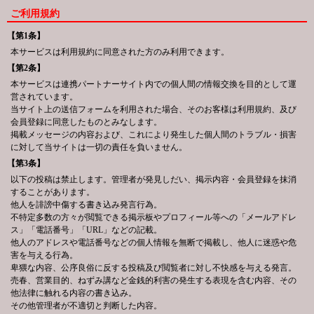
ご利用規約
【第1条】
本サービスは利用規約に同意された方のみ利用できます。
【第2条】
本サービスは連携パートナーサイト内での個人間の情報交換を目的として運
営されています。
当サイト上の送信フォームを利用された場合、そのお客様は利用規約、及び
会員登録に同意したものとみなします。
掲載メッセージの内容および、これにより発生した個人間のトラブル・損害
に対して当サイトは一切の責任を負いません。
【第3条】
以下の投稿は禁止します。管理者が発見しだい、掲示内容・会員登録を抹消
することがあります。
他人を誹謗中傷する書き込み発言行為。
不特定多数の方々が閲覧できる掲示板やプロフィール等への「メールアドレ
ス」「電話番号」「URL」などの記載。
他人のアドレスや電話番号などの個人情報を無断で掲載し、他人に迷惑や危
害を与える行為。
卑猥な内容、公序良俗に反する投稿及び閲覧者に対し不快感を与える発言。
売春、営業目的、ねずみ講など金銭的利害の発生する表現を含む内容、その
他法律に触れる内容の書き込み。
その他管理者が不適切と判断した内容。